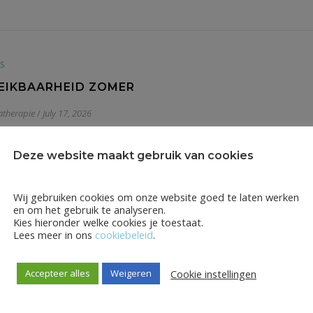
S
EIKBAARHEID ZOMER
therapie
/
July 17, 2026
zomervakantie zijn wij tot 1 september telefonisch bereikb
tot 11.30u. Buiten deze tijden kan onze voicemail worden ingesp
Deze website maakt gebruik van cookies
men via contact@centrumvoorschematherapie.nl.
Wij gebruiken cookies om onze website goed te laten werken
en om het gebruik te analyseren.
Kies hieronder welke cookies je toestaat.
Lees meer in ons
cookiebeleid
.
Cookie instellingen
Accepteer alles
Weigeren
S
PLAFOND ZILVEREN KRUIS