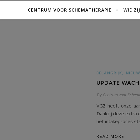
CENTRUM VOOR SCHEMATHERAPIE
WIE ZI
,
BELANGRIJK
NIEUW
UPDATE WACH
By
Centrum voor Schema
VGZ heeft onze aan
Dankzij deze extra c
het intakeproces st
READ MORE