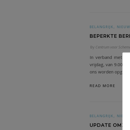
,
BELANGRIJK
NIEUW
BEPERKTE BER
By
Centrum voor Schema
In verband met de 
vrijdag, van 9.00u 
ons worden opgeno
READ MORE
,
BELANGRIJK
NIEUW
UPDATE OMZET