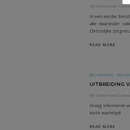
By
Centrum voor Schema
In een eerder beric
alle daaronder val
Christelijke zorgver
READ MORE
,
BELANGRIJK
NIEUW
UITBREIDING 
By
Centrum voor Schema
Graag informeren wi
korte wachttijd!
READ MORE