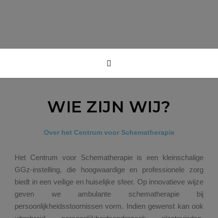
WIE ZIJN WIJ?
Over het Centrum voor Schematherapie
Het Centrum voor Schematherapie is een kleinschalige
GGz-instelling, die hoogwaardige en professionele zorg
biedt in een veilige en huiselijke sfeer. Op innovatieve wijze
geven we ambulante schematherapie bij
persoonlijkheidsstoornissen vorm. Indien gewenst kan ook