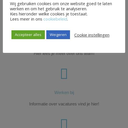
Meer weten?
Wij gebruiken cookies om onze website goed te laten
werken en om het gebruik te analyseren.
Kies hieronder welke cookies je toestaat.
Lees meer in ons
cookiebeleid
.
Cookie instellingen
Accepteer alles
Weigeren
Ons team
Hier lees je meer over ons team!
Werken bij
Informatie over vacatures vind je hier!