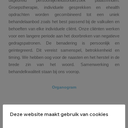
uitgebreid persoonlijkheidsonderzoek plaatsvinden.
Groepstherapie, individuele gesprekken en ehealth
opdrachten worden gecombineerd tot een uniek
behandelaanbod zoals het best passend bij de valkuilen en
behoeften van elke individuele cliënt. Onze cliënten werken
voor een langere periode aan het doorbreken van negatieve
gedragspatronen. De benadering is persoonlijk en
geïntegreerd. Dit vereist samenspel, betrokkenheid en
timing. We hebben oog voor de naasten en het herstel in de
brede zin van het woord. Samenwerking en
behandelkwaliteit staan bij ons voorop.
Organogram
Deze website maakt gebruik van cookies