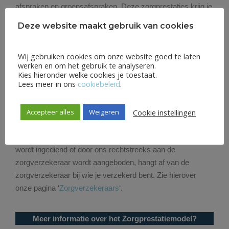
afspraken en groepsafspraken. Deze zorgprestaties krijg je
te zien op de factuur die je van ons ontvangt. Per
Deze website maakt gebruik van cookies
zorgprestatie is er een tarief vastgesteld door de NZa,
welke wij hanteren. Zie hierover onze pagina ‘
Tarieven
‘.
Wij gebruiken cookies om onze website goed te laten
werken en om het gebruik te analyseren.
Kies hieronder welke cookies je toestaat.
Maandelijkse facturen met zorgprestaties
Lees meer in ons
cookiebeleid
.
Vanwege het zorgprestatiemodel worden cliënten
maandelijks gefactureerd (voorheen kreeg je pas een
Cookie instellingen
Accepteer alles
Weigeren
factuur als de behandeling was afgerond of aan het eind
van elk jaar). Of de factuur door jou bij de zorgverzekeraar
wordt ingediend of door ons rechtstreeks aan de
zorgverzekeraar wordt aangeboden, hangt af van de
zorgverzekeraar bij wie je verzekerd bent. Zie hierover
onze pagina ‘
Zorgverzekeraars
‘.
Meer informatie over het Zorgprestatiemodel?