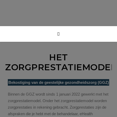
HET
ZORGPRESTATIEMODEL
Bekostiging van de geestelijke gezondheidszorg (GGZ)
Binnen de GGZ wordt sinds 1 januari 2022 gewerkt met het
zorgprestatiemodel. Onder het zorgprestatiemodel worden
zorgprestaties in rekening gebracht. Zorgprestaties zijn de
afspraken die je hebt met de behandelaar, eHealth